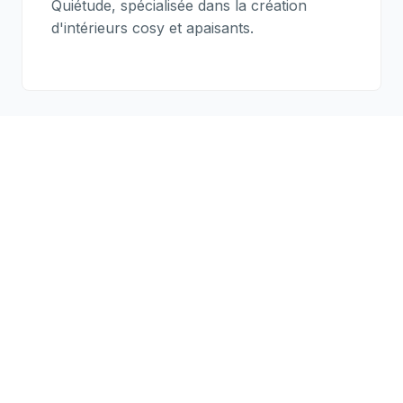
Quiétude, spécialisée dans la création
d'intérieurs cosy et apaisants.
Nos Domaines
d'Intervention
Des solutions adaptées à la rénovation comme au
neuf.